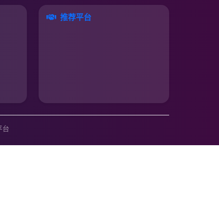
推荐平台
平台