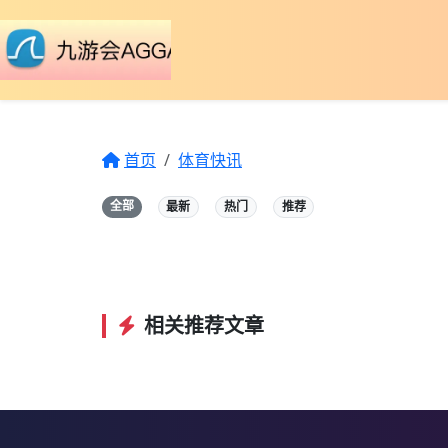
首页
体育快讯
全部
最新
热门
推荐
相关推荐文章