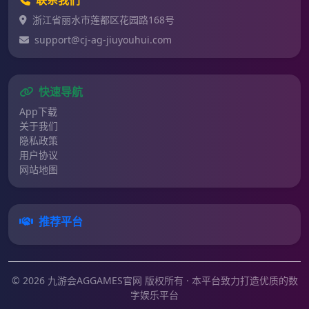
联系我们
浙江省丽水市莲都区花园路168号
support@cj-ag-jiuyouhui.com
快速导航
App下载
关于我们
隐私政策
用户协议
网站地图
推荐平台
© 2026 九游会AGGAMES官网 版权所有 · 本平台致力打造优质的数
字娱乐平台