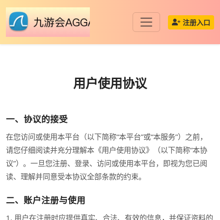
注册入口
用户使用协议
一、协议的接受
在您访问或使用本平台（以下简称“本平台”或“本服务”）之前，
请您仔细阅读并充分理解本《用户使用协议》（以下简称“本协
议”）。一旦您注册、登录、访问或使用本平台，即视为您已阅
读、理解并同意受本协议全部条款的约束。
二、账户注册与使用
1. 用户在注册时应提供真实、合法、有效的信息，并保证资料的